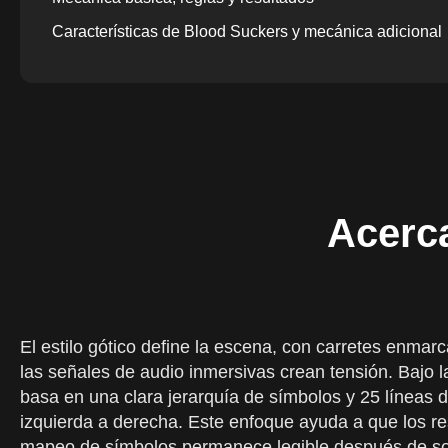
Características de Blood Suckers y mecánica adicional
RTP chupasangre, volatilidad y potencial máximo de vic
Cómo abordar a los chupasangres de manera responsa
Jugar a Blood Suckers en línea por dinero real en Colo
Depósitos, pagos y juego responsable en Colombia
Versión móvil de Blood Suckers
Acerc
El estilo gótico define la escena, con carretes enmar
las señales de audio inmersivas crean tensión. Bajo la
basa en una clara jerarquía de símbolos y 25 líneas d
izquierda a derecha. Este enfoque ayuda a que los re
mapeo de símbolos permanece legible después de sol