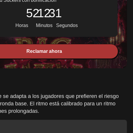
d Suckers con bonificación
52
12
30
Horas
Minutos
Segundos
Reclamar ahora
 se adapta a los jugadores que prefieren el riesgo
ronda base. El ritmo está calibrado para un ritmo
nes prolongadas.