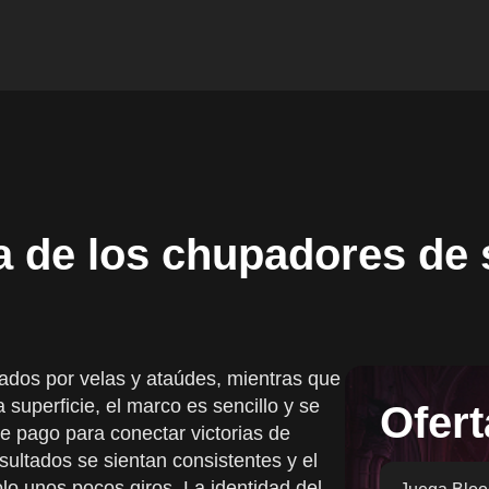
toria
ble
mbia
a de los chupadores de 
cados por velas y ataúdes, mientras que
 superficie, el marco es sencillo y se
Ofert
e pago para conectar victorias de
sultados se sientan consistentes y el
o unos pocos giros. La identidad del