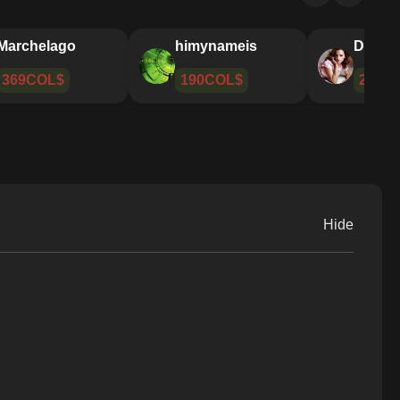
Slaughter
Marchelago
himyn
105COL$
369COL$
190C
Hide