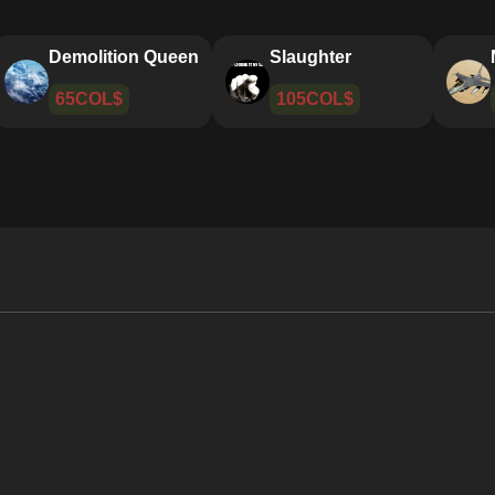
Ranger
Demolition Queen
209COL$
65COL$